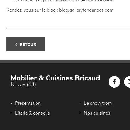
Canapé fixe personnalisable BEATRICE/ADAM
Rendez-vous sur le blog :
blog.gallerytendances.com
RETOUR
Mobilier & Cuisines Bricaud
Nozay (44)
Présentation
Le showroom
Literie & conseils
Nos cuisines