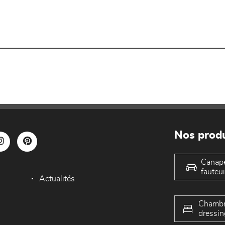
Nos produ
Canap
fauteui
Actualités
Chambr
dressin