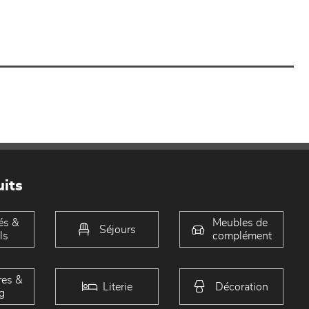
its
és &
Meubles de
Séjours
ls
complément
es &
Literie
Décoration
g