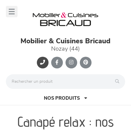
Panneau de gestion des cookies
lose
nu
Mobilier & Cuisines Bricaud
Nozay (44)
NOS PRODUITS
Canapé relax : nos
canapés et fauteuils