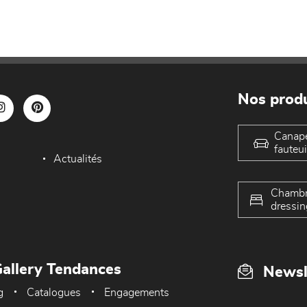
Nos produ
Canap
fauteui
Actualités
Chambr
dressin
allery Tendances
Newsl
g
Catalogues
Engagements