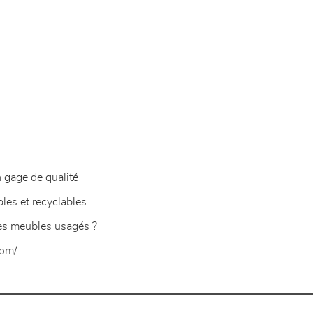
n gage de qualité
es et recyclable
s
des meubles usagés ?
com/