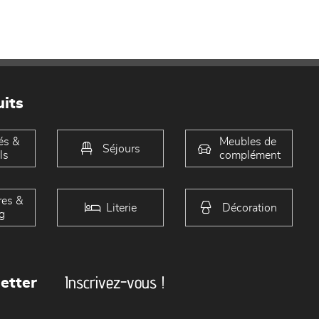
its
és &
Meubles de
Séjours
ls
complément
es &
Literie
Décoration
g
Inscrivez-vous !
etter