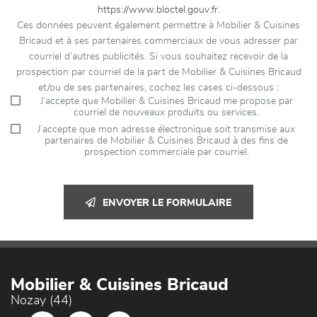
https://www.bloctel.gouv.fr
.
Ces données peuvent également permettre à Mobilier & Cuisines
Bricaud et à ses partenaires commerciaux de vous adresser par
courriel d’autres publicités. Si vous souhaitez recevoir de la
prospection par courriel de la part de Mobilier & Cuisines Bricaud
et/ou de ses partenaires, cochez les cases ci-dessous :
J’accepte que Mobilier & Cuisines Bricaud me propose par
courriel de nouveaux produits ou services.
J’accepte que mon adresse électronique soit transmise aux
partenaires de Mobilier & Cuisines Bricaud à des fins de
prospection commerciale par courriel.
ENVOYER LE FORMULAIRE
Mobilier & Cuisines Bricaud
Nozay (44)