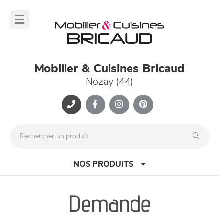
Panneau de gestion des cookies
lose
nu
Mobilier & Cuisines Bricaud
Nozay (44)
NOS PRODUITS
Demande
canapés et fauteuils