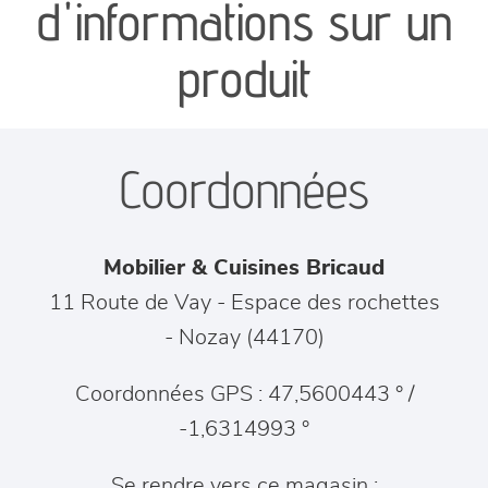
d'informations sur un
séjours
produit
meubles de complément
Coordonnées
chambres et dressing
literie
Mobilier & Cuisines Bricaud
décoration
11 Route de Vay - Espace des rochettes
-
Nozay
(
44170
)
Coordonnées GPS : 47,5600443 ° /
-1,6314993 °
Se rendre vers ce magasin :