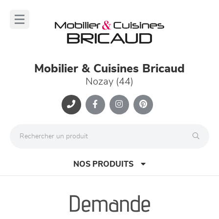
Panneau de gestion des cookies
lose
nu
Mobilier & Cuisines Bricaud
Nozay (44)
NOS PRODUITS
Demande
canapés et fauteuils