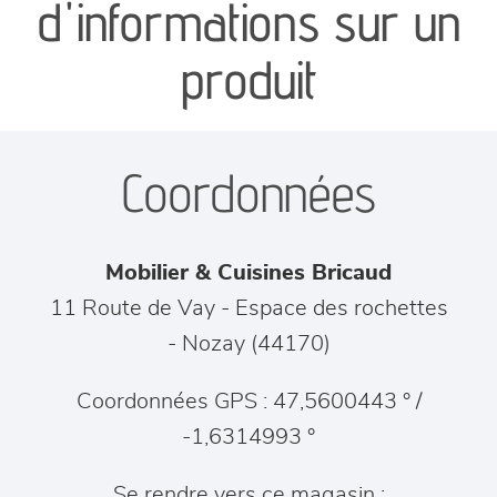
d'informations sur un
séjours
produit
meubles de complément
Coordonnées
chambres et dressing
literie
Mobilier & Cuisines Bricaud
décoration
11 Route de Vay - Espace des rochettes
-
Nozay
(
44170
)
Coordonnées GPS : 47,5600443 ° /
-1,6314993 °
Se rendre vers ce magasin :