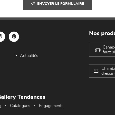
ENVOYER LE FORMULAIRE
Nos produ
Canap
fauteui
Actualités
Chambr
dressin
allery Tendances
g
Catalogues
Engagements