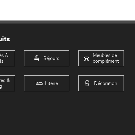
its
és &
Meubles de
Séjours
ls
complément
es &
Literie
Décoration
g