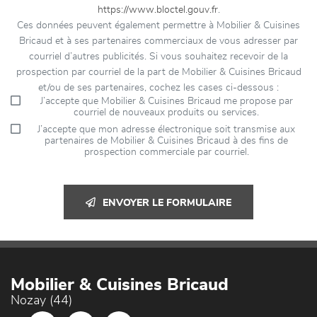
https://www.bloctel.gouv.fr
.
Ces données peuvent également permettre à Mobilier & Cuisines
Bricaud et à ses partenaires commerciaux de vous adresser par
courriel d’autres publicités. Si vous souhaitez recevoir de la
prospection par courriel de la part de Mobilier & Cuisines Bricaud
et/ou de ses partenaires, cochez les cases ci-dessous :
J’accepte que Mobilier & Cuisines Bricaud me propose par
courriel de nouveaux produits ou services.
J’accepte que mon adresse électronique soit transmise aux
partenaires de Mobilier & Cuisines Bricaud à des fins de
prospection commerciale par courriel.
ENVOYER LE FORMULAIRE
Mobilier & Cuisines Bricaud
Nozay (44)