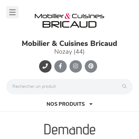
Panneau de gestion des cookies
lose
nu
Mobilier & Cuisines Bricaud
Nozay (44)
NOS PRODUITS
Demande
canapés et fauteuils