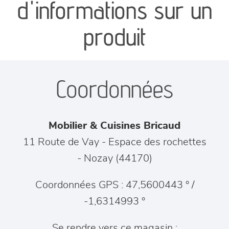
d'informations sur un
séjours
produit
meubles de complément
Coordonnées
chambres et dressing
literie
Mobilier & Cuisines Bricaud
décoration
11 Route de Vay - Espace des rochettes
-
Nozay
(
44170
)
Coordonnées GPS : 47,5600443 ° /
-1,6314993 °
Se rendre vers ce magasin :