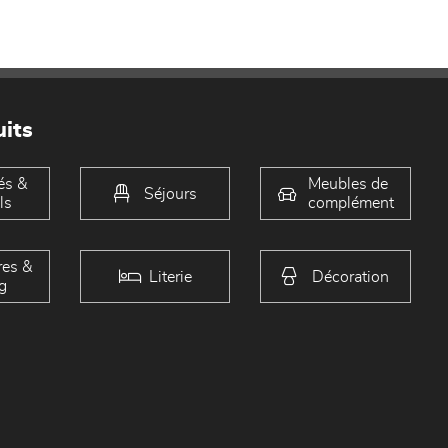
its
és &
Meubles de
Séjours
ls
complément
es &
Literie
Décoration
g