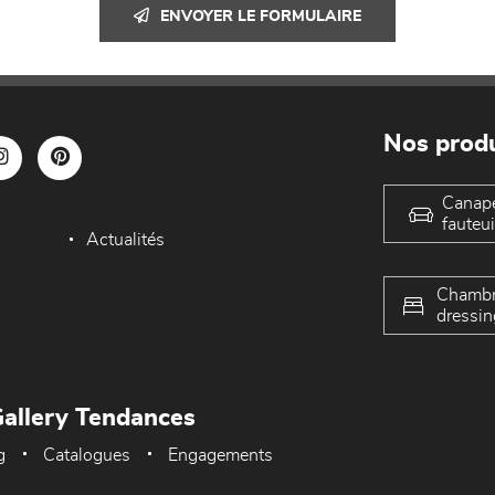
ENVOYER LE FORMULAIRE
Nos produ
Canap
fauteui
Actualités
Chambr
dressin
allery Tendances
g
Catalogues
Engagements