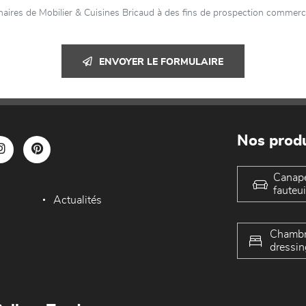
aires de Mobilier & Cuisines Bricaud à des fins de prospection commercia
ENVOYER LE FORMULAIRE
Nos produ
Canap
fauteui
Actualités
Chambr
dressin