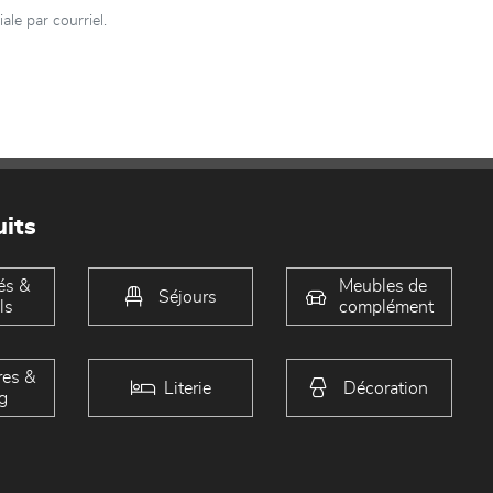
le par courriel.
its
és &
Meubles de
Séjours
ls
complément
es &
Literie
Décoration
g