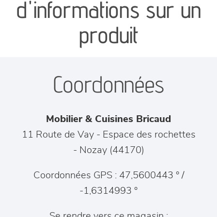
d'informations sur un
séjours
produit
meubles de complément
Coordonnées
chambres et dressing
literie
Mobilier & Cuisines Bricaud
décoration
11 Route de Vay - Espace des rochettes
-
Nozay
(
44170
)
Coordonnées GPS : 47,5600443 ° /
-1,6314993 °
Se rendre vers ce magasin :