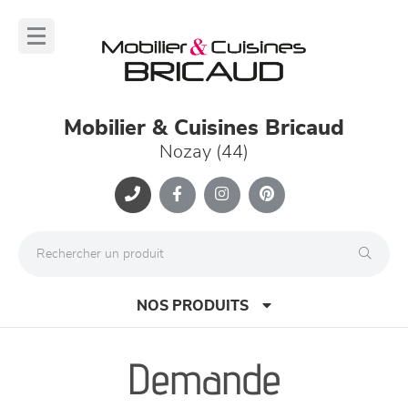
Panneau de gestion des cookies
lose
nu
Mobilier & Cuisines Bricaud
Nozay (44)
NOS PRODUITS
Demande
canapés et fauteuils