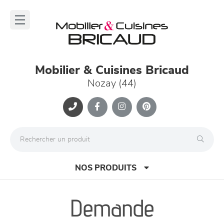
Panneau de gestion des cookies
lose
nu
Mobilier & Cuisines Bricaud
Nozay (44)
NOS PRODUITS
Demande
canapés et fauteuils