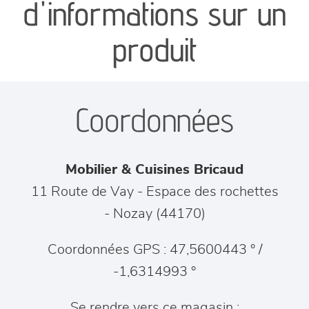
d'informations sur un
séjours
produit
meubles de complément
Coordonnées
chambres et dressing
literie
Mobilier & Cuisines Bricaud
décoration
11 Route de Vay - Espace des rochettes
-
Nozay
(
44170
)
Coordonnées GPS : 47,5600443 ° /
-1,6314993 °
Se rendre vers ce magasin :