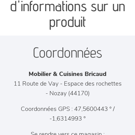
d'informations sur un
séjours
produit
meubles de complément
Coordonnées
chambres et dressing
literie
Mobilier & Cuisines Bricaud
décoration
11 Route de Vay - Espace des rochettes
-
Nozay
(
44170
)
Coordonnées GPS : 47,5600443 ° /
-1,6314993 °
Se rendre vers ce magasin :