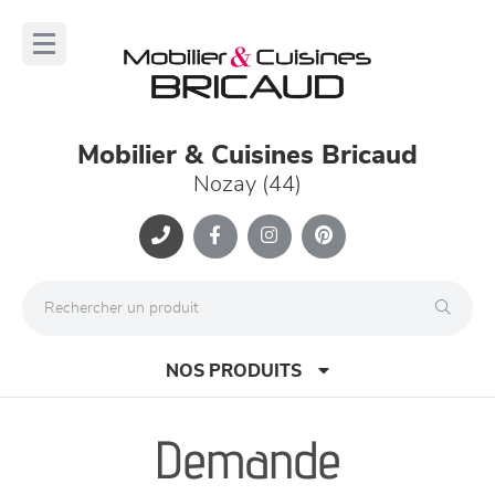
Panneau de gestion des cookies
lose
nu
Mobilier & Cuisines Bricaud
Nozay (44)
NOS PRODUITS
Demande
canapés et fauteuils