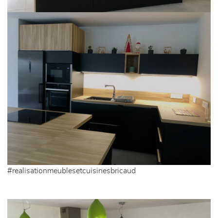
#realisationmeublesetcuisinesbricaud