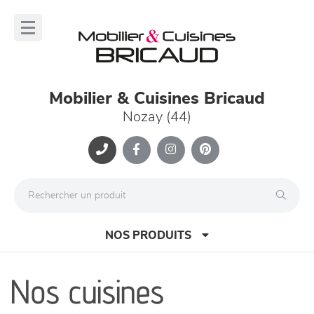
Panneau de gestion des cookies
lose
nu
Mobilier & Cuisines Bricaud
Nozay (44)
NOS PRODUITS
Nos cuisines
canapés et fauteuils