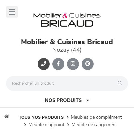
Panneau de gestion des cookies
lose
nu
Mobilier & Cuisines Bricaud
Nozay (44)
NOS PRODUITS
meubles de complément
TOUS NOS PRODUITS
meuble d'appoint
meuble de rangement
canapés et fauteuils