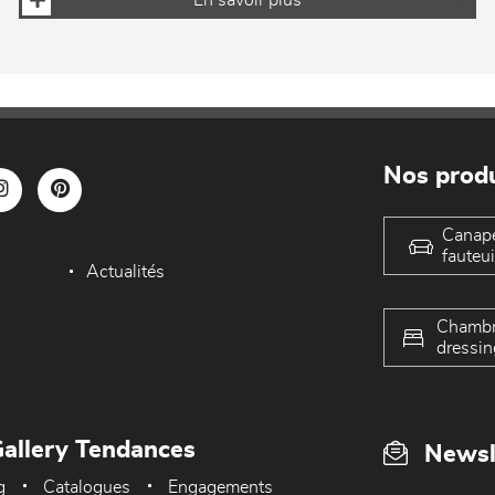
En savoir plus
Nos produ
Canap
fauteui
Actualités
Chambr
dressin
allery Tendances
Newsl
g
Catalogues
Engagements