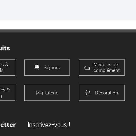
its
és &
Meubles de
Séjours
ls
complément
es &
Literie
Décoration
g
Inscrivez-vous !
etter