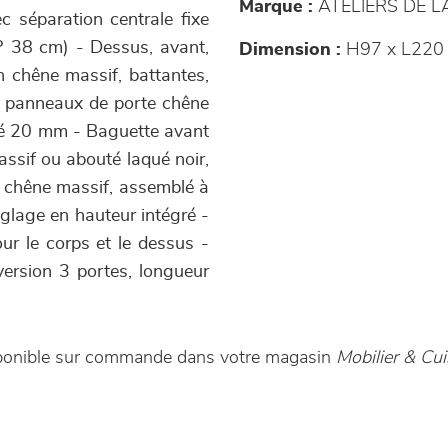
Marque :
ATELIERS DE 
ec séparation centrale fixe
P 38 cm) - Dessus, avant,
Dimension :
H97 x L220 
n chêne massif, battantes,
e, panneaux de porte chêne
uté 20 mm - Baguette avant
assif ou abouté laqué noir,
 : chêne massif, assemblé à
glage en hauteur intégré -
ur le corps et le dessus -
version 3 portes, longueur
isponible sur commande dans votre magasin
Mobilier & Cui