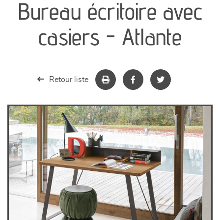
Bureau écritoire avec
séjours
casiers - Atlante
meubles de complément
chambres et dressing
Retour liste
literie
décoration