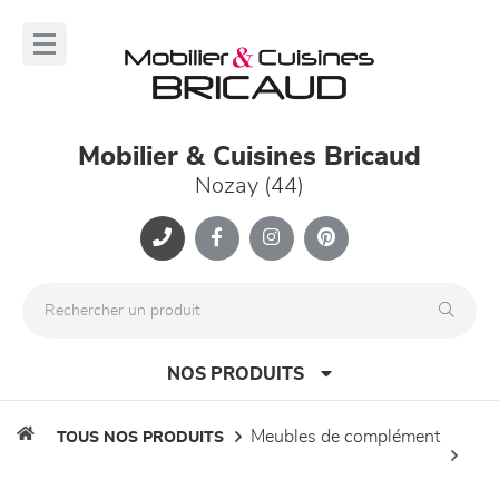
Panneau de gestion des cookies
lose
nu
Mobilier & Cuisines Bricaud
Nozay (44)
NOS PRODUITS
meubles de complément
TOUS NOS PRODUITS
canapés et fauteuils