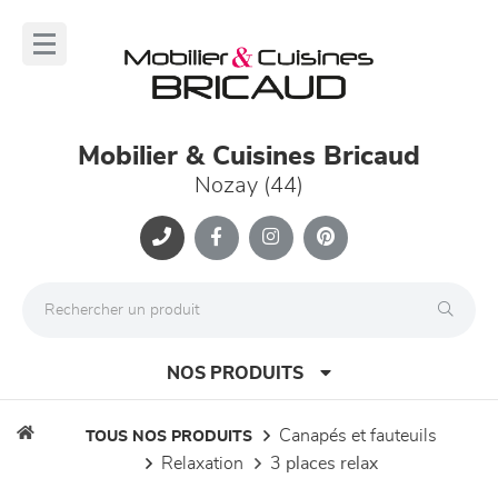
Panneau de gestion des cookies
lose
nu
Mobilier & Cuisines Bricaud
Nozay (44)
NOS PRODUITS
canapés et fauteuils
TOUS NOS PRODUITS
relaxation
3 places relax
canapés et fauteuils