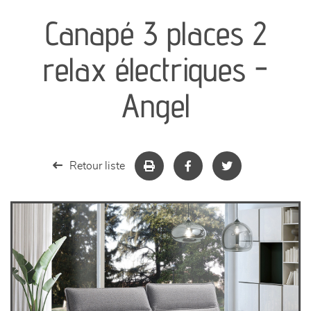
Canapé 3 places 2
séjours
relax électriques -
meubles de complément
Angel
chambres et dressing
literie
Retour liste
décoration