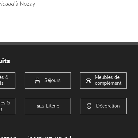
ricaud
à Nozay
its
és &
Meubles de
Séjours
ls
complément
es &
Literie
Décoration
g