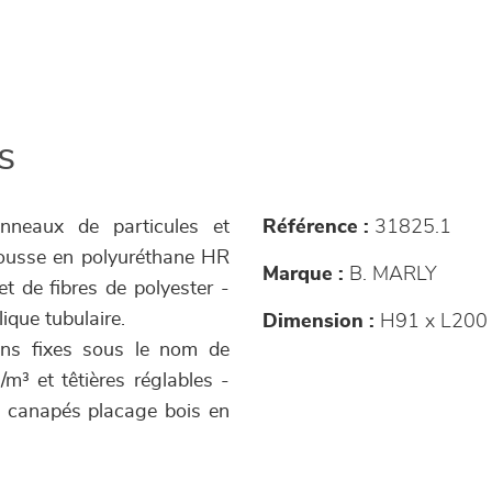
s
nneaux de particules et
Référence :
31825.1
mousse en polyuréthane HR
Marque :
B. MARLY
 de fibres de polyester -
ique tubulaire.
Dimension :
H91 x L200
ins fixes sous le nom de
³ et têtières réglables -
s canapés placage bois en