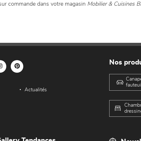
e sur commande dans votre magasin
Mobilier & Cuisines B
Nos produ
Canap
fauteui
Actualités
Chambr
dressin
allery Tendances