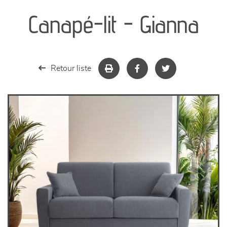
Canapé-lit - Gianna
séjours
meubles de complément
Retour liste
chambres et dressing
literie
décoration