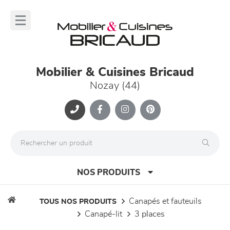
Panneau de gestion des cookies
lose
nu
Mobilier & Cuisines Bricaud
Nozay (44)
NOS PRODUITS
canapés et fauteuils
TOUS NOS PRODUITS
canapé-lit
3 places
canapés et fauteuils