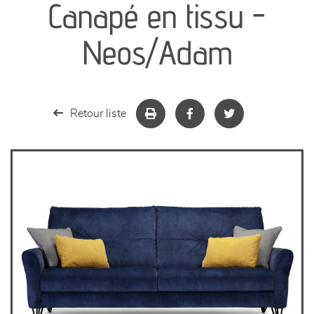
Canapé en tissu -
séjours
Neos/Adam
meubles de complément
chambres et dressing
Retour liste
literie
décoration