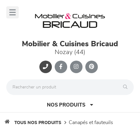
Panneau de gestion des cookies
lose
nu
Mobilier & Cuisines Bricaud
Nozay (44)
NOS PRODUITS
canapés et fauteuils
TOUS NOS PRODUITS
canapés et fauteuils