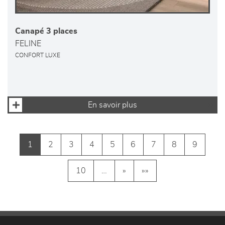
Canapé 3 places
FELINE
CONFORT LUXE
En savoir plus
1
2
3
4
5
6
7
8
9
10
…
»
»»