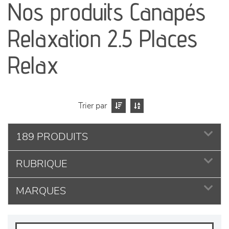
Nos produits Canapés
séjours
Relaxation 2.5 Places
meubles de complément
Relax
chambres et dressing
Trier par
literie
189 PRODUITS
décoration
RUBRIQUE
MARQUES