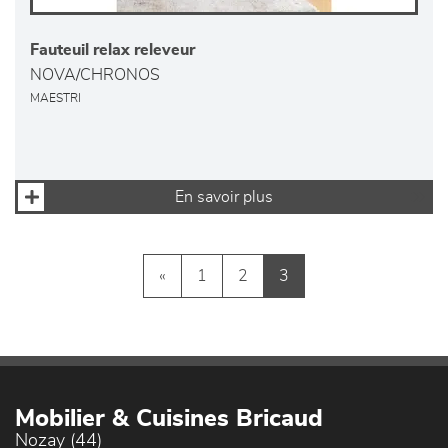
Fauteuil relax releveur
NOVA/CHRONOS
MAESTRI
En savoir plus
«
1
2
3
Mobilier & Cuisines Bricaud
Nozay (44)