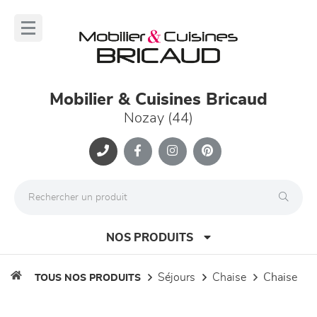
Panneau de gestion des cookies
lose
nu
Mobilier & Cuisines Bricaud
Nozay (44)
NOS PRODUITS
séjours
chaise
chaise
TOUS NOS PRODUITS
canapés et fauteuils