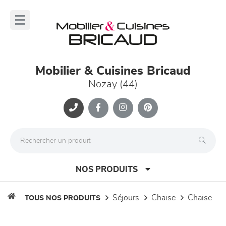
Panneau de gestion des cookies
lose
nu
Mobilier & Cuisines Bricaud
Nozay (44)
NOS PRODUITS
séjours
chaise
chaise
TOUS NOS PRODUITS
canapés et fauteuils