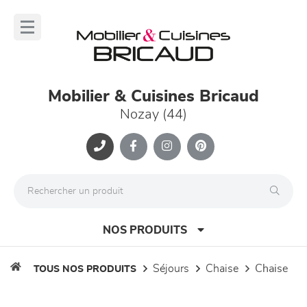
Panneau de gestion des cookies
lose
nu
Mobilier & Cuisines Bricaud
Nozay (44)
NOS PRODUITS
séjours
chaise
chaise
TOUS NOS PRODUITS
canapés et fauteuils