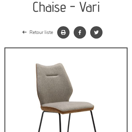
Chaise - Vari
séjours
meubles de complément
Retour liste
chambres et dressing
literie
décoration