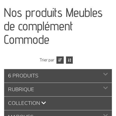
Nos produits Meubles
séjours
de complément
meubles de complément
Commode
chambres et dressing
literie
Trier par
décoration
6 PRODUITS
RUBRIQUE
COLLECTION