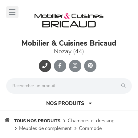
Panneau de gestion des cookies
lose
nu
Mobilier & Cuisines Bricaud
Nozay (44)
NOS PRODUITS
chambres et dressing
TOUS NOS PRODUITS
meubles de complément
commode
canapés et fauteuils