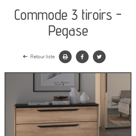
Commode 3 tiroirs -
séjours
Pegase
meubles de complément
chambres et dressing
Retour liste
literie
décoration