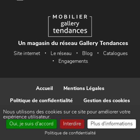
Un magasin du réseau Gallery Tendances
Site internet
Le réseau
Blog
Catalogues
Engagements
Accueil
Mentions Légales
Politique de confidentialité
Gestion des cookies
Nous utilisons des cookies sur ce site pour améliorer votre
Contact
expérience utilisateur.
Oui, je suis d'accord
Interdire
Plus d'informations
Réalisé par WEB Enseignes
Politique de confidentialité