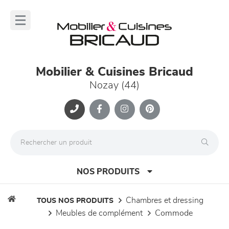
Panneau de gestion des cookies
lose
nu
Mobilier & Cuisines Bricaud
Nozay (44)
NOS PRODUITS
chambres et dressing
TOUS NOS PRODUITS
meubles de complément
commode
canapés et fauteuils