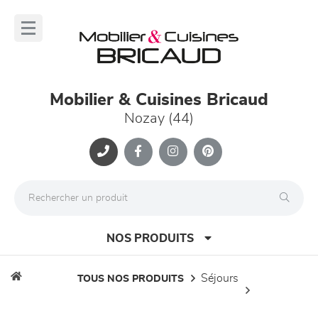
Panneau de gestion des cookies
lose
nu
Mobilier & Cuisines Bricaud
Nozay (44)
NOS PRODUITS
séjours
TOUS NOS PRODUITS
canapés et fauteuils