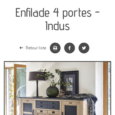
Enfilade 4 portes -
séjours
Indus
meubles de complément
chambres et dressing
Retour liste
literie
décoration