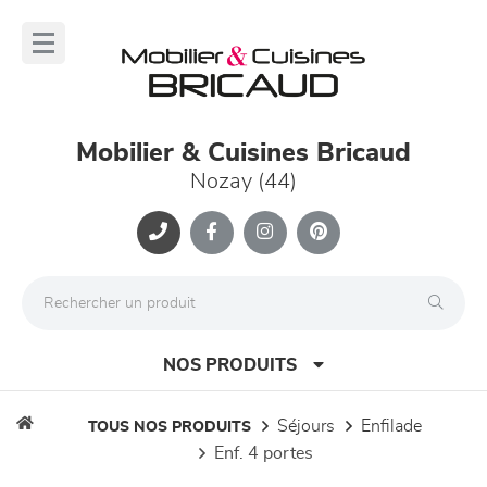
Panneau de gestion des cookies
lose
nu
Mobilier & Cuisines Bricaud
Nozay (44)
NOS PRODUITS
séjours
enfilade
TOUS NOS PRODUITS
enf. 4 portes
canapés et fauteuils