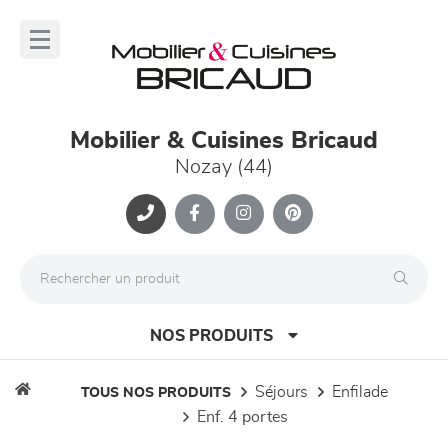
Panneau de gestion des cookies
lose
nu
Mobilier & Cuisines Bricaud
Nozay (44)
NOS PRODUITS
séjours
enfilade
TOUS NOS PRODUITS
enf. 4 portes
canapés et fauteuils