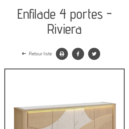
Enfilade 4 portes -
séjours
Riviera
meubles de complément
chambres et dressing
Retour liste
literie
décoration