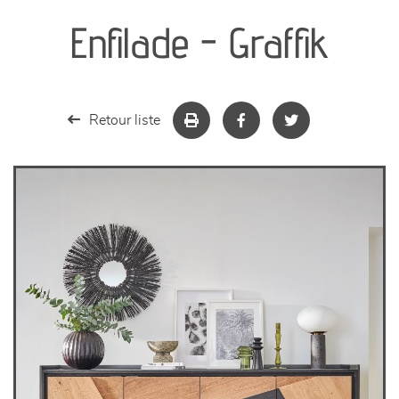
Enfilade - Graffik
séjours
meubles de complément
Retour liste
chambres et dressing
literie
décoration