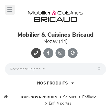
Panneau de gestion des cookies
lose
nu
Mobilier & Cuisines Bricaud
Nozay (44)
NOS PRODUITS
séjours
enfilade
TOUS NOS PRODUITS
enf. 4 portes
canapés et fauteuils