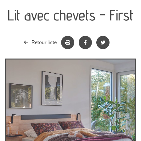
Lit avec chevets - First
séjours
meubles de complément
Retour liste
chambres et dressing
literie
décoration