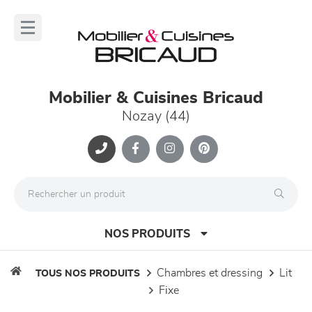
Panneau de gestion des cookies
lose
nu
Mobilier & Cuisines Bricaud
Nozay (44)
NOS PRODUITS
chambres et dressing
lit
TOUS NOS PRODUITS
fixe
canapés et fauteuils