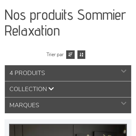
Nos produits Sommier
séjours
Relaxation
meubles de complément
chambres et dressing
Trier par
literie
4 PRODUITS
décoration
COLLECTION
MARQUES