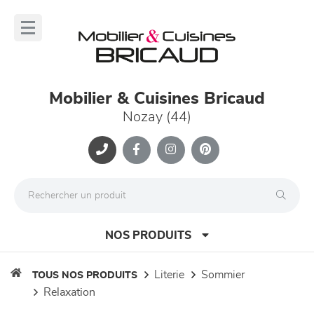
Panneau de gestion des cookies
lose
nu
Mobilier & Cuisines Bricaud
Nozay (44)
NOS PRODUITS
literie
sommier
TOUS NOS PRODUITS
relaxation
canapés et fauteuils