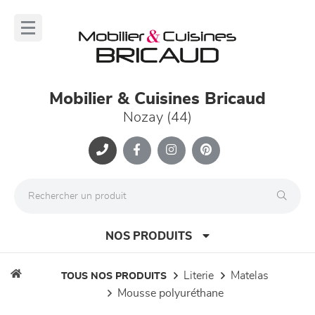
Panneau de gestion des cookies
lose
nu
Mobilier & Cuisines Bricaud
Nozay (44)
NOS PRODUITS
literie
matelas
TOUS NOS PRODUITS
mousse polyuréthane
canapés et fauteuils