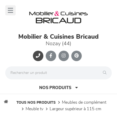
Panneau de gestion des cookies
lose
nu
Mobilier & Cuisines Bricaud
Nozay (44)
NOS PRODUITS
meubles de complément
TOUS NOS PRODUITS
meuble tv
largeur supérieur à 115 cm
canapés et fauteuils