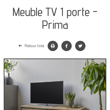
Meuble TV 1 porte -
séjours
Prima
meubles de complément
chambres et dressing
Retour liste
literie
décoration