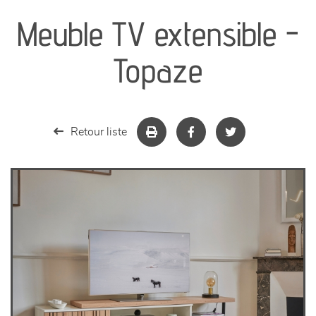
Meuble TV extensible -
séjours
Topaze
meubles de complément
chambres et dressing
Retour liste
literie
décoration