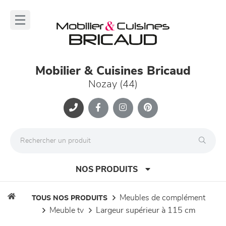
Panneau de gestion des cookies
lose
nu
Mobilier & Cuisines Bricaud
Nozay (44)
NOS PRODUITS
meubles de complément
TOUS NOS PRODUITS
meuble tv
largeur supérieur à 115 cm
canapés et fauteuils