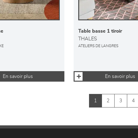
se
Table basse 1 tiroir
THALES
XE
ATELIERS DE LANGRES
En savoir plus
En savoir plus
1
2
3
4