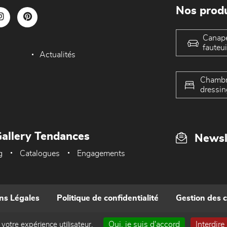
Nos produ
Canap
fauteui
Actualités
Chambr
dressin
allery Tendances
Newsl
g
Catalogues
Engagements
ns Légales
Politique de confidentialité
Gestion des 
Oui, je suis d'accord
Interdire
 votre expérience utilisateur.
Réalisé par WEB Enseignes