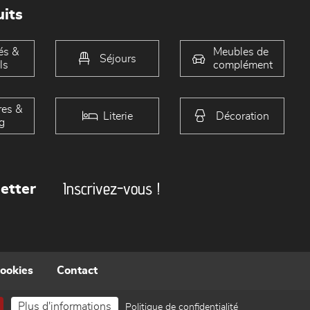
its
és &
Meubles de
Séjours
ls
complément
es &
Literie
Décoration
g
Inscrivez-vous !
etter
cookies
Contact
Plus d'informations
Politique de confidentialité