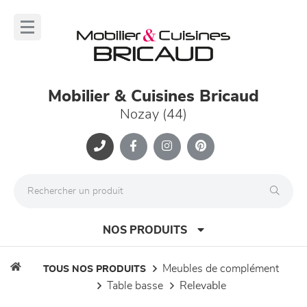
Panneau de gestion des cookies
lose
nu
Mobilier & Cuisines Bricaud
Nozay (44)
NOS PRODUITS
meubles de complément
TOUS NOS PRODUITS
table basse
relevable
canapés et fauteuils