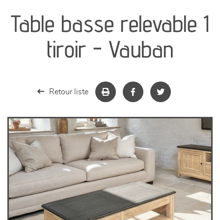
Table basse relevable 1
séjours
tiroir - Vauban
meubles de complément
chambres et dressing
Retour liste
literie
décoration