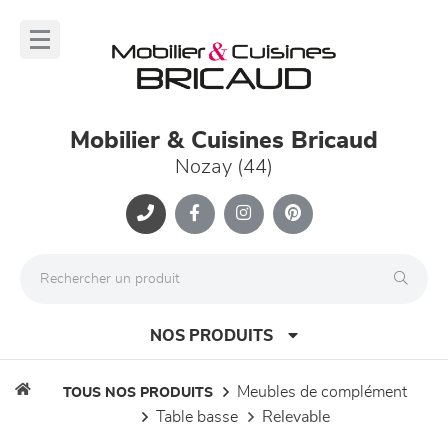
Panneau de gestion des cookies
lose
nu
Mobilier & Cuisines Bricaud
Nozay (44)
NOS PRODUITS
meubles de complément
TOUS NOS PRODUITS
table basse
relevable
canapés et fauteuils