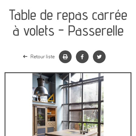
Table de repas carrée
séjours
à volets - Passerelle
meubles de complément
chambres et dressing
Retour liste
literie
décoration