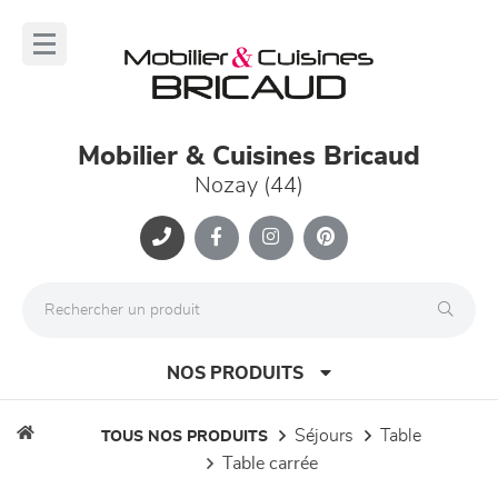
Panneau de gestion des cookies
lose
nu
Mobilier & Cuisines Bricaud
Nozay (44)
NOS PRODUITS
séjours
table
TOUS NOS PRODUITS
table carrée
canapés et fauteuils