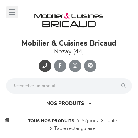
Panneau de gestion des cookies
lose
nu
Mobilier & Cuisines Bricaud
Nozay (44)
NOS PRODUITS
séjours
table
TOUS NOS PRODUITS
table rectangulaire
canapés et fauteuils