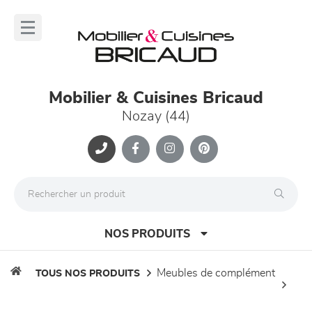
Panneau de gestion des cookies
lose
nu
Mobilier & Cuisines Bricaud
Nozay (44)
NOS PRODUITS
meubles de complément
TOUS NOS PRODUITS
canapés et fauteuils