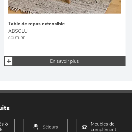
Table de repas extensible
ABSOLU
COUTURE
En savoir plus
its
és &
Meubles de
Séjours
ls
complément