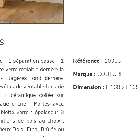
s
te - 1 séparation basse - 1
Référence :
10393
e verre réglable derrière la
Marque :
COUTURE
- Etagères, fond, derrière,
evêtus de véritable bois de
Dimension :
H168 x L10
f + céramique collée sur
cage chêne - Portes avec
blette verre : épaisseur 8
nitions de bois au choix :
ieux Bois, Etna, Brûlée ou