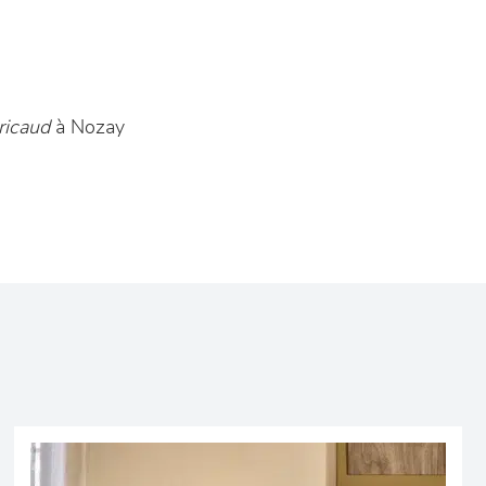
ricaud
à Nozay