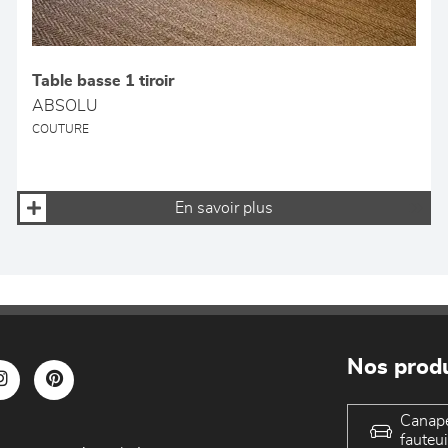
Table basse 1 tiroir
ABSOLU
COUTURE
En savoir plus
Nos produ
Canap
fauteui